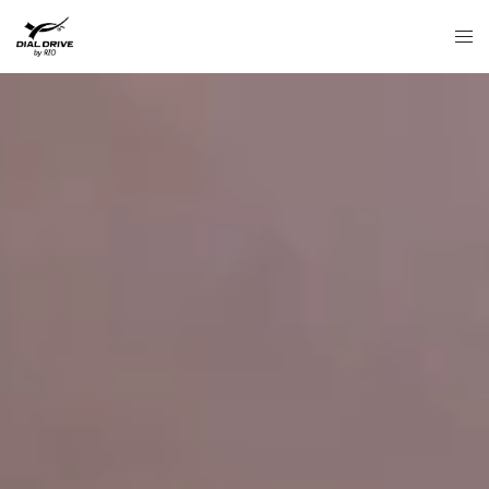
コ
ト
ン
グ
テ
ル
ン
メ
ツ
ニ
へ
ュ
ス
ー
キ
ッ
プ